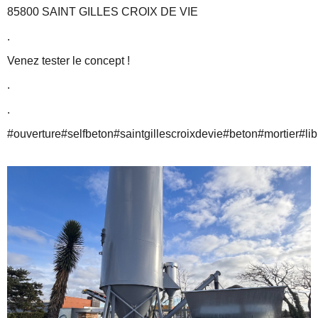
85800 SAINT GILLES CROIX DE VIE
.
Venez tester le concept !
.
.
#ouverture
#selfbeton
#saintgillescroixdevie
#beton
#mortier
#li