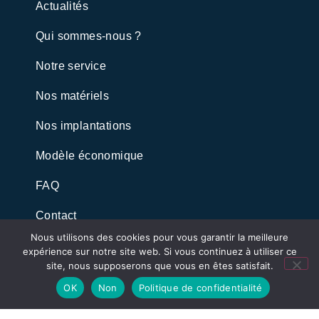
Actualités
Qui sommes-nous ?
Notre service
Nos matériels
Nos implantations
Modèle économique
FAQ
Contact
Nous utilisons des cookies pour vous garantir la meilleure
A propos
expérience sur notre site web. Si vous continuez à utiliser ce
site, nous supposerons que vous en êtes satisfait.
Nous contacter
OK
Non
Politique de confidentialité
Politique de confidentialité