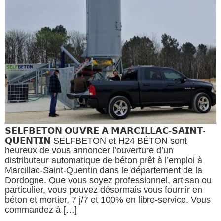
𝗦𝗘𝗟𝗙𝗕𝗘𝗧𝗢𝗡 𝗢𝗨𝗩𝗥𝗘 𝗔 𝗠𝗔𝗥𝗖𝗜𝗟𝗟𝗔𝗖-𝗦𝗔𝗜𝗡𝗧-
𝗤𝗨𝗘𝗡𝗧𝗜𝗡 SELFBETON et H24 BÉTON sont
heureux de vous annoncer l’ouverture d’un
distributeur automatique de béton prêt à l’emploi à
Marcillac-Saint-Quentin dans le département de la
Dordogne. Que vous soyez professionnel, artisan ou
particulier, vous pouvez désormais vous fournir en
béton et mortier, 7 j/7 et 100% en libre-service. Vous
commandez à […]