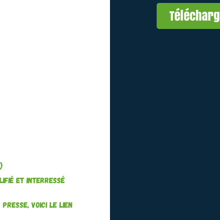
Téléchar
)
ifié et interressé
presse, voici le lien