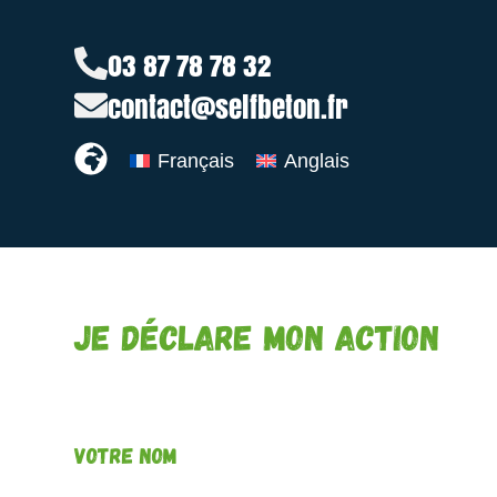
03 87 78 78 32
contact@selfbeton.fr
Français
Anglais
Je déclare mon action
Votre nom