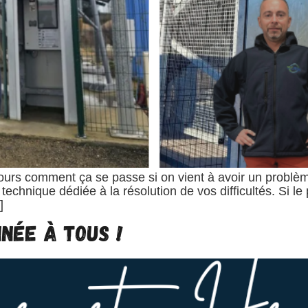
comment ça se passe si on vient à avoir un problème te
technique dédiée à la résolution de vos difficultés. Si 
]
née à tous !