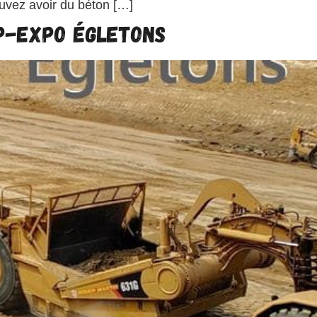
vez avoir du béton […]
P-EXPO Égletons