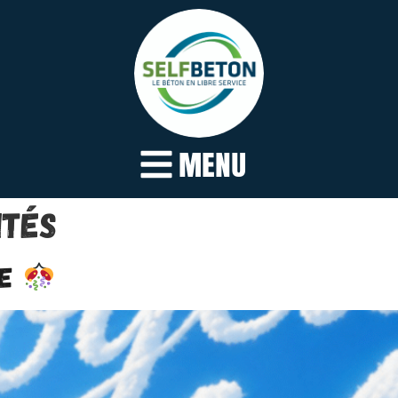
MENU
ités
le