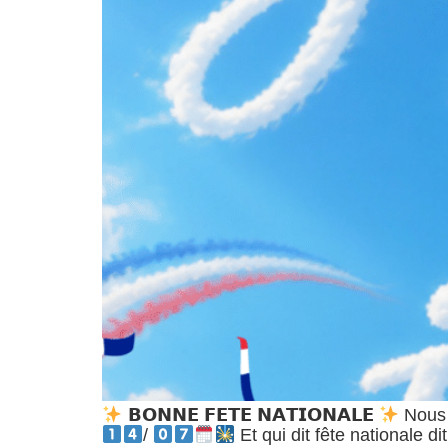
𝗕𝗢𝗡𝗡𝗘 𝗙𝗘𝗧𝗘 𝗡𝗔𝗧𝗜𝗢𝗡𝗔𝗟𝗘
Nous s
/
Et qui dit fête nationale d