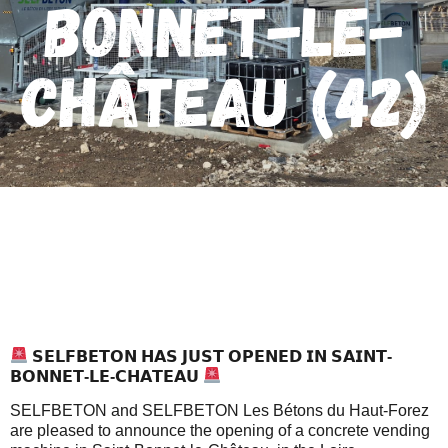
Bonnet-le-
Château (42)
𝗦𝗘𝗟𝗙𝗕𝗘𝗧𝗢𝗡 𝗛𝗔𝗦 𝗝𝗨𝗦𝗧 𝗢𝗣𝗘𝗡𝗘𝗗 𝗜𝗡 𝗦𝗔𝗜𝗡𝗧-
𝗕𝗢𝗡𝗡𝗘𝗧-𝗟𝗘-𝗖𝗛𝗔𝗧𝗘𝗔𝗨
SELFBETON and SELFBETON Les Bétons du Haut-Forez
are pleased to announce the opening of a concrete vending