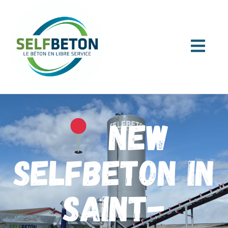
New
SELFBETON in
Saint-