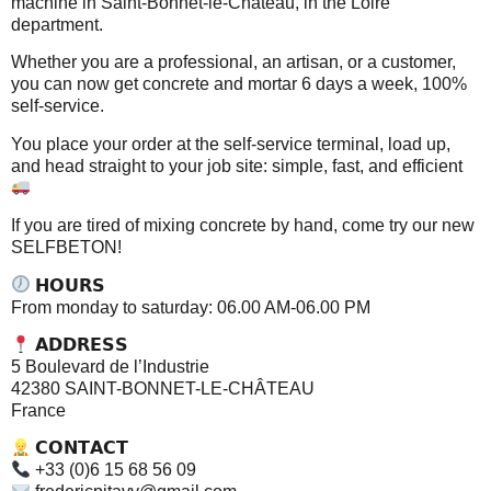
machine in Saint-Bonnet-le-Château, in the Loire
department.
Whether you are a professional, an artisan, or a customer,
you can now get concrete and mortar 6 days a week, 100%
self-service.
You place your order at the self-service terminal, load up,
and head straight to your job site: simple, fast, and efficient
If you are tired of mixing concrete by hand, come try our new
SELFBETON!
𝗛𝗢𝗨𝗥𝗦
From monday to saturday: 06.00 AM-06.00 PM
𝗔𝗗𝗗𝗥𝗘𝗦𝗦
5 Boulevard de l’Industrie
42380 SAINT-BONNET-LE-CHÂTEAU
France
𝗖𝗢𝗡𝗧𝗔𝗖𝗧
+33 (0)6 15 68 56 09